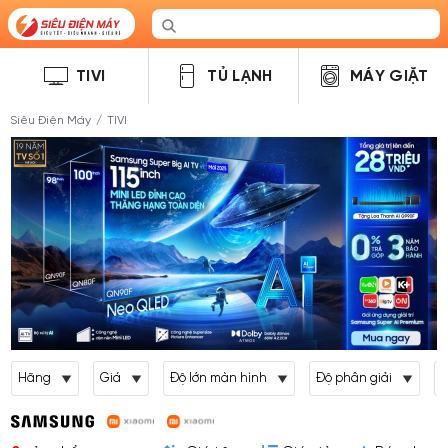
TIVI
TỦ LẠNH
MÁY GIẶT
Siêu Điện Máy
/
TIVI
Hãng
Giá
Độ lớn màn hình
Độ phân giải
L