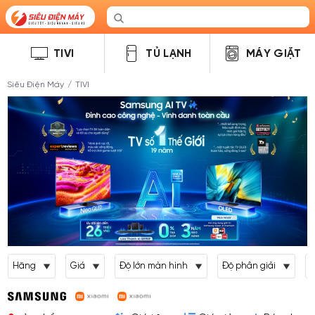
TIVI
TỦ LẠNH
MÁY GIẶT
Siêu Điện Máy
/
TIVI
Hãng
Giá
Độ lớn màn hình
Độ phân giải
L