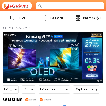
TIVI
TỦ LẠNH
MÁY GIẶT
Siêu Điện Máy
/
TIVI
Hãng
Giá
Độ lớn màn hình
Độ phân giải
L