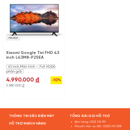
Mới 2023
Xiaomi Google Tivi FHD 43
inch L43M8-P2SEA
43 inch,Màn hình
Full HD,Độ
phân giải
4.990.000
đ
-10%
5.580.000
đ
THÔNG TIN SIÊU ĐIỆN MÁY
TỔNG ĐÀI GỌI HỖ TRỢ
Bán hàng:
0333 133 991
HỖ TRỢ KHÁCH HÀNG
Khuyến mại, ưu đãi:
02253 610 508