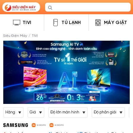
TIVI
TỦ LẠNH
MÁY GIẶT
Siêu Điện Máy
/
TIVI
Hãng
Giá
Độ lớn màn hình
Độ phân giải
L