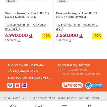
Mới 2023
Mới 2023
Xiaomi Google Tivi FHD 43
Xiaomi Google Tivi HD 32
inch L43M8-P2SEA
inch L32M8-P2SEA
43 inch,Màn hình
Full HD,Độ
32 inch,Màn hình
HD,Độ phân
phân giải
giải
4.990.000
đ
3.550.000
đ
-10%
-10%
5.580.000
đ
3.980.000
đ
THÔNG TIN SIÊU ĐIỆN MÁY
TỔNG ĐÀI GỌI HỖ TRỢ
Bán hàng:
0333 133 991
HỖ TRỢ KHÁCH HÀNG
Khuyến mại, ưu đãi:
02253 610 508
THEO DÕI SIÊU ĐIỆN MÁY TRÊN
© 2021 Công Ty TNHH Điện Máy Online - ĐCĐK: Số 252 - Tôn Đức Thắng -
Lam Sơn - Lê Chân - TP.Hải Phòng . GPĐKKD số: 0202059736 do Sở KHĐT
Tp.Hải phòng cấp ngày 26/11/2020. Email: info@sieudienmay.vn. Điện