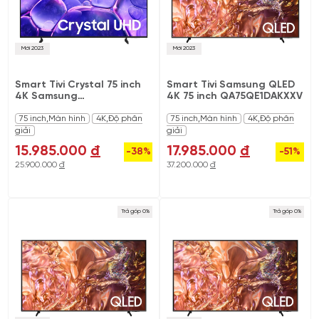
Mới 2023
Mới 2023
Smart Tivi Crystal 75 inch
Smart Tivi Samsung QLED
4K Samsung
4K 75 inch QA75QE1DAKXXV
UA75UE100FKXXV
75 inch,Màn hình
4K,Độ phân
75 inch,Màn hình
4K,Độ phân
giải
giải
15.985.000
đ
17.985.000
đ
-38%
-51%
25.900.000
đ
37.200.000
đ
Trả góp 0%
Trả góp 0%