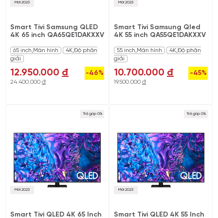
Mới 2023
Mới 2023
Smart Tivi Samsung QLED
Smart Tivi Samsung Qled
4K 65 inch QA65QE1DAKXXV
4K 55 inch QA55QE1DAKXXV
65 inch,Màn hình
4K,Độ phân
55 inch,Màn hình
4K,Độ phân
giải
giải
12.950.000
đ
10.700.000
đ
-46%
-45%
24.400.000
đ
19.500.000
đ
Trả góp 0%
Trả góp 0%
Mới 2023
Mới 2023
Smart Tivi QLED 4K 65 Inch
Smart Tivi QLED 4K 55 Inch