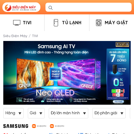
TIVI
TỦ LẠNH
MÁY GIẶT
Siêu Điện Máy
/
TIVI
Hãng
Giá
Độ lớn màn hình
Độ phân giải
L