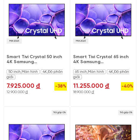
Mới 2023
Mới 2023
Smart Tivi Crystal 50 inch
Smart Tivi Crystal 65 inch
4K Samsung
4K Samsung
UA50UE100FKXXV
UA65UE100FKXXV
50 inch,Màn hình
4K,Độ phân
65 inch,Màn hình
4K,Độ phân
giải
giải
7.925.000
đ
11.255.000
đ
-38%
-40%
12.900.000
đ
18.900.000
đ
Trả góp 0%
Trả góp 0%