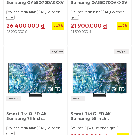
Samsung QA65Q70DAKXXV
Samsung QA55Q70DAKXXV
65 inch,Màn hình
4K,Độ phân
55 inch,Màn hình
4K,Độ phân
giải
giải
26.400.000
đ
21.900.000
đ
--2%
--2%
25.900.000
đ
21.500.000
đ
Trả góp 0%
Trả góp 0%
Mới 2023
Mới 2023
Smart Tivi QLED 4K
Smart Tivi QLED 4K
Samsung 75 Inch
Samsung 65 Inch
QA75Q60DAKXXV
QA65Q60DAKXXV
75 inch,Màn hình
4K,Độ phân
65 inch,
4K,Độ phân giải
giải