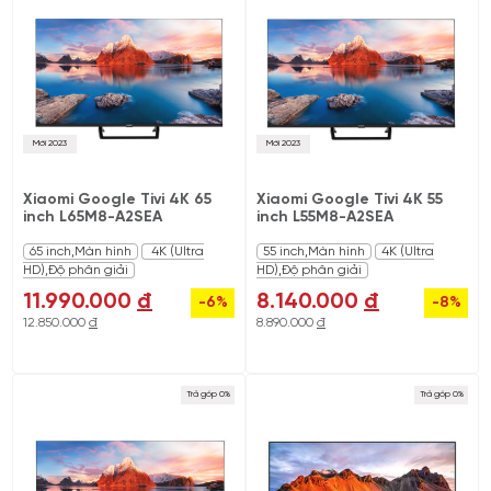
Mới 2023
Mới 2023
Xiaomi Google Tivi 4K 65
Xiaomi Google Tivi 4K 55
inch L65M8-A2SEA
inch L55M8-A2SEA
65 inch,Màn hình
4K (Ultra
55 inch,Màn hình
4K (Ultra
HD),Độ phân giải
HD),Độ phân giải
11.990.000
đ
8.140.000
đ
-6%
-8%
12.850.000
đ
8.890.000
đ
Trả góp 0%
Trả góp 0%