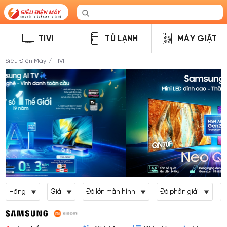
TIVI
TỦ LẠNH
MÁY GIẶT
Siêu Điện Máy
/
TIVI
Hãng
Giá
Độ lớn màn hình
Độ phân giải
L