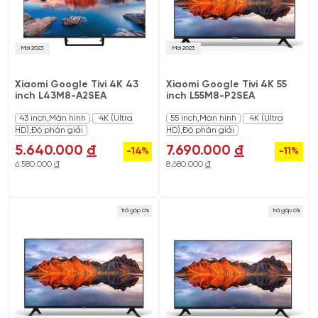
Mới 2023
Mới 2023
Xiaomi Google Tivi 4K 43
Xiaomi Google Tivi 4K 55
inch L43M8-A2SEA
inch L55M8-P2SEA
43 inch,Màn hình
4K (Ultra
55 inch,Màn hình
4K (Ultra
HD),Độ phân giải
HD),Độ phân giải
5.640.000
đ
7.690.000
đ
-14%
-11%
6.580.000
đ
8.680.000
đ
Trả góp 0%
Trả góp 0%