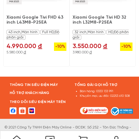
Mới 2023
Mới 2023
Xiaomi Google Tivi FHD 43
Xiaomi Google Tivi HD 32
inch L43M8-P2SEA
inch L32M8-P2SEA
43 inch,Màn hình
Full HD,Độ
32 inch,Màn hình
HD,Độ phân
phân giải
giải
4.990.000
đ
3.550.000
đ
-10%
-10%
5.580.000
đ
3.980.000
đ
THÔNG TIN SIÊU ĐIỆN MÁY
TỔNG ĐÀI GỌI HỖ TRỢ
Bán hàng:
0333 133 991
HỖ TRỢ KHÁCH HÀNG
Khuyến mại, ưu đãi:
02253 610 508
THEO DÕI SIÊU ĐIỆN MÁY TRÊN
© 2021 Công Ty TNHH Điện Máy Online - ĐCĐK: Số 252 - Tôn Đức Thắng -
Lam Sơn - Lê Chân - TP.Hải Phòng . GPĐKKD số: 0202059736 do Sở KHĐT
Tp.Hải phòng cấp ngày 26/11/2020. Email: info@sieudienmay.vn. Điện