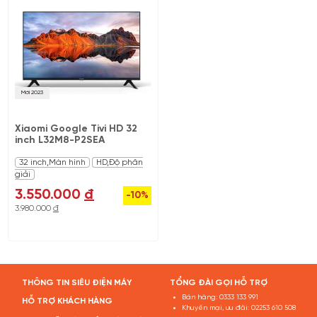
Mới 2023
Xiaomi Google Tivi HD 32
inch L32M8-P2SEA
32 inch,Màn hình
HD,Độ phân
giải
3.550.000
đ
-10%
3.980.000
đ
THÔNG TIN SIÊU ĐIỆN MÁY
TỔNG ĐÀI GỌI HỖ TRỢ
Bán hàng:
0333 133 991
HỖ TRỢ KHÁCH HÀNG
Khuyến mại, ưu đãi:
02253 610 508