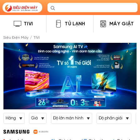
TIVI
TỦ LẠNH
MÁY GIẶT
Siêu Điện Máy
/
TIVI
Hãng
Giá
Độ lớn màn hình
Độ phân giải
L