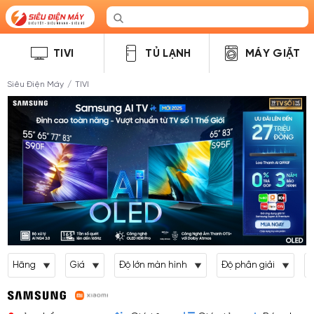
TIVI
TỦ LẠNH
MÁY GIẶT
Siêu Điện Máy
/
TIVI
Hãng
Giá
Độ lớn màn hình
Độ phân giải
L