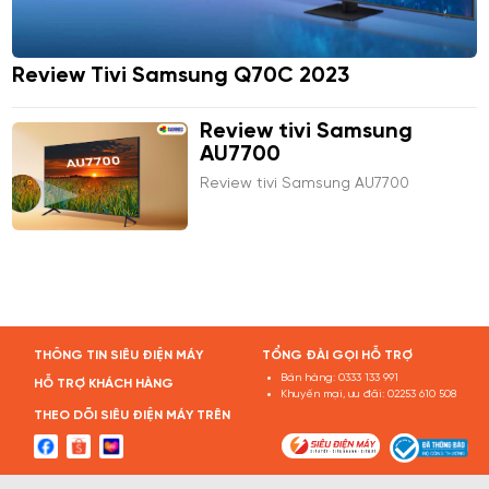
Review Tivi Samsung Q70C 2023
Review tivi Samsung
AU7700
Review tivi Samsung AU7700
THÔNG TIN SIÊU ĐIỆN MÁY
TỔNG ĐÀI GỌI HỖ TRỢ
Bán hàng:
0333 133 991
HỖ TRỢ KHÁCH HÀNG
Khuyến mại, ưu đãi:
02253 610 508
THEO DÕI SIÊU ĐIỆN MÁY TRÊN