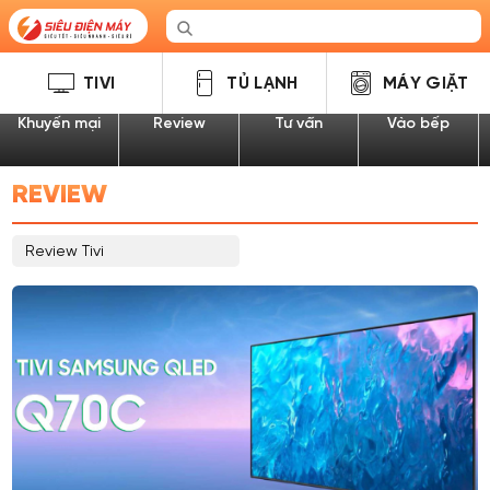
TIVI
TỦ LẠNH
MÁY GIẶT
Khuyến mại
Review
Tư vấn
Vào bếp
REVIEW
Review Tivi